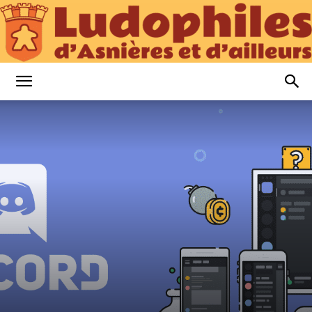
Ludophiles
d’Asnières
et
d’Ailleurs