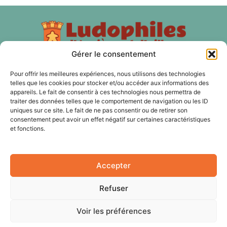
Gérer le consentement
Pour offrir les meilleures expériences, nous utilisons des technologies
À PROPOS
telles que les cookies pour stocker et/ou accéder aux informations des
appareils. Le fait de consentir à ces technologies nous permettra de
traiter des données telles que le comportement de navigation ou les ID
Les Ludophiles d'Asnières et d'ailleurs est une association
uniques sur ce site. Le fait de ne pas consentir ou de retirer son
de jeux de plateau, de jeux d'histoire, de jeux de rôles, de
consentement peut avoir un effet négatif sur certaines caractéristiques
jeux de cartes à Asnières sur Seine et nos membres sont
et fonctions.
aussi des Hauts-de Seine, du 92 et de Paris.
Accepter
SUIVEZ NOUS
Refuser
Voir les préférences