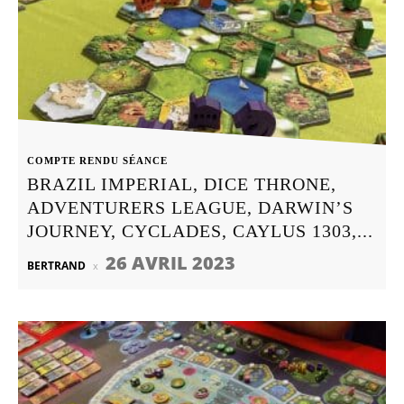
COMPTE RENDU SÉANCE
BRAZIL IMPERIAL, DICE THRONE,
ADVENTURERS LEAGUE, DARWIN’S
JOURNEY, CYCLADES, CAYLUS 1303,...
26 AVRIL 2023
BERTRAND