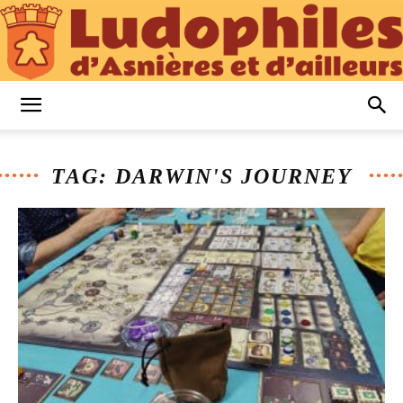
Ludophiles
TAG: DARWIN'S JOURNEY
d’Asnières
et
d’Ailleurs