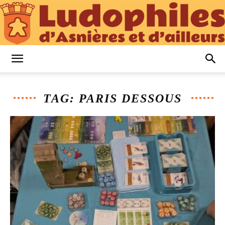
Ludophiles
TAG: PARIS DESSOUS
d’Asnières
et
d’Ailleurs