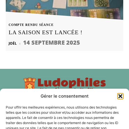
COMPTE RENDU SÉANCE
LA SAISON EST LANCÉE !
14 SEPTEMBRE 2025
JOËL
Gérer le consentement
Pour offrir les meilleures expériences, nous utilisons des technologies
telles que les cookies pour stocker et/ou accéder aux informations des
À PROPOS
appareils. Le fait de consentir à ces technologies nous permettra de
traiter des données telles que le comportement de navigation ou les ID
Les Ludophiles d'Asnières et d'ailleurs est une association
uniques sur ce site. Le fait de ne pas consentir ou de retirer son