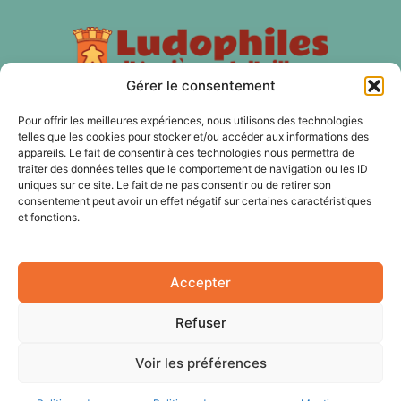
Gérer le consentement
Pour offrir les meilleures expériences, nous utilisons des technologies
À PROPOS
telles que les cookies pour stocker et/ou accéder aux informations des
appareils. Le fait de consentir à ces technologies nous permettra de
traiter des données telles que le comportement de navigation ou les ID
Les Ludophiles d'Asnières et d'ailleurs est une association
uniques sur ce site. Le fait de ne pas consentir ou de retirer son
de jeux de plateau, de jeux d'histoire, de jeux de rôles, de
consentement peut avoir un effet négatif sur certaines caractéristiques
jeux de cartes à Asnières sur Seine et nos membres sont
et fonctions.
aussi des Hauts-de Seine, du 92 et de Paris.
Accepter
SUIVEZ NOUS
Refuser
Voir les préférences