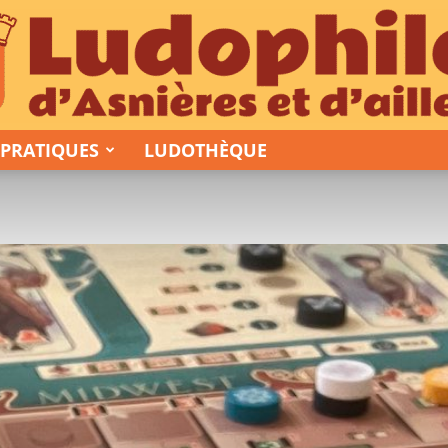
 PRATIQUES
LUDOTHÈQUE
Ludophiles
d’Asnières
et