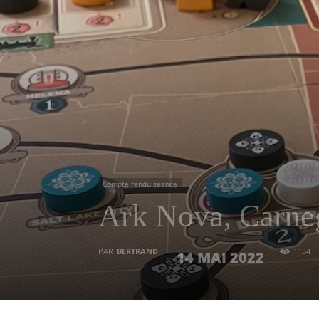
Compte rendu séance
Ark Nova, Carneg
PAR
BERTRAND
1154
14 MAI 2022