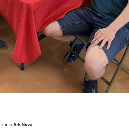
r zoo à
Ark Nova
.