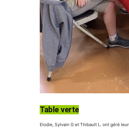
Table verte
Elodie, Sylvain G et Thibault L. ont géré leu