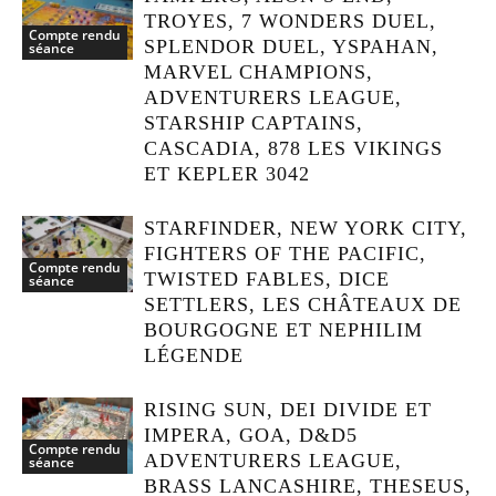
TROYES, 7 WONDERS DUEL,
Compte rendu
SPLENDOR DUEL, YSPAHAN,
séance
MARVEL CHAMPIONS,
ADVENTURERS LEAGUE,
STARSHIP CAPTAINS,
CASCADIA, 878 LES VIKINGS
ET KEPLER 3042
STARFINDER, NEW YORK CITY,
FIGHTERS OF THE PACIFIC,
Compte rendu
TWISTED FABLES, DICE
séance
SETTLERS, LES CHÂTEAUX DE
BOURGOGNE ET NEPHILIM
LÉGENDE
RISING SUN, DEI DIVIDE ET
IMPERA, GOA, D&D5
Compte rendu
ADVENTURERS LEAGUE,
séance
BRASS LANCASHIRE, THESEUS,