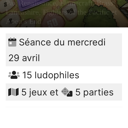
Pax Renaissance, Flamecraft, Brass
Lancashire, Fighters of the Pacific et
Aoen’s End
PAR
BERTRAND
809
0
1 AVRIL 2023
Séance du mercredi
29 avril
15 ludophiles
5 jeux et
5 parties