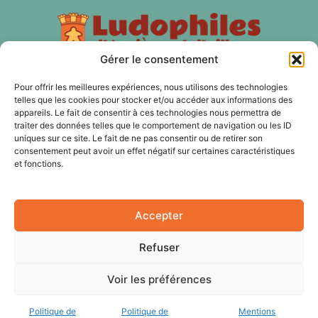
Gérer le consentement
Pour offrir les meilleures expériences, nous utilisons des technologies
À PROPOS
telles que les cookies pour stocker et/ou accéder aux informations des
appareils. Le fait de consentir à ces technologies nous permettra de
traiter des données telles que le comportement de navigation ou les ID
Les Ludophiles d'Asnières et d'ailleurs est une association
uniques sur ce site. Le fait de ne pas consentir ou de retirer son
de jeux de plateau, de jeux d'histoire, de jeux de rôles, de
consentement peut avoir un effet négatif sur certaines caractéristiques
jeux de cartes à Asnières sur Seine et nos membres sont
et fonctions.
aussi des Hauts-de Seine, du 92 et de Paris.
Accepter
SUIVEZ NOUS
Refuser
Voir les préférences
Politique de
Politique de
Mentions