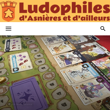
Ludophiles
d’Asnières
et
d’Ailleurs
Compte rendu séance