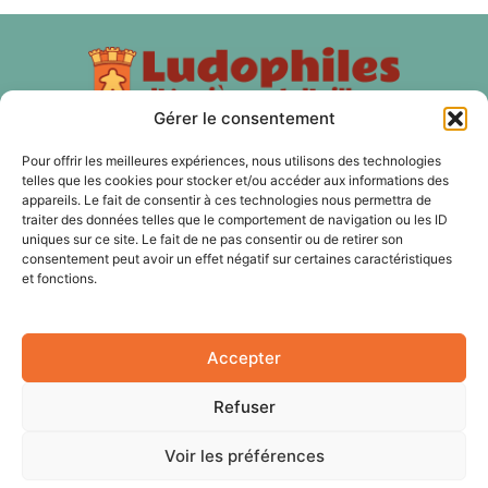
Gérer le consentement
Pour offrir les meilleures expériences, nous utilisons des technologies
À PROPOS
telles que les cookies pour stocker et/ou accéder aux informations des
appareils. Le fait de consentir à ces technologies nous permettra de
traiter des données telles que le comportement de navigation ou les ID
Les Ludophiles d'Asnières et d'ailleurs est une association
uniques sur ce site. Le fait de ne pas consentir ou de retirer son
de jeux de plateau, de jeux d'histoire, de jeux de rôles, de
consentement peut avoir un effet négatif sur certaines caractéristiques
jeux de cartes à Asnières sur Seine et nos membres sont
et fonctions.
aussi des Hauts-de Seine, du 92 et de Paris.
Accepter
SUIVEZ NOUS
Refuser
Voir les préférences