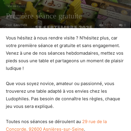
Vie de l'asso
Première séance gratuite
PAR
GAUTIER
5913
0
18 SEPTEMBRE 2025
Vous hésitez à nous rendre visite ? N’hésitez plus, car
votre première séance et gratuite et sans engagement.
Venez à une de nos séances hebdomadaires, mettez vos
pieds sous une table et partageons un moment de plaisir
ludique !
Que vous soyez novice, amateur ou passionné, vous
trouverez une table adapté à vos envies chez les
Ludophiles. Pas besoin de connaître les règles, chaque
jeu vous sera expliqué.
Toutes nos séances se déroulent au
29 rue de la
Concorde, 92600 Asnières-sur-Seine
.