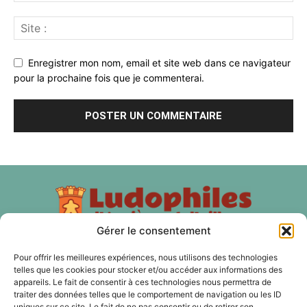
Enregistrer mon nom, email et site web dans ce navigateur
pour la prochaine fois que je commenterai.
Gérer le consentement
Pour offrir les meilleures expériences, nous utilisons des technologies
À PROPOS
telles que les cookies pour stocker et/ou accéder aux informations des
appareils. Le fait de consentir à ces technologies nous permettra de
traiter des données telles que le comportement de navigation ou les ID
Les Ludophiles d'Asnières et d'ailleurs est une association
uniques sur ce site. Le fait de ne pas consentir ou de retirer son