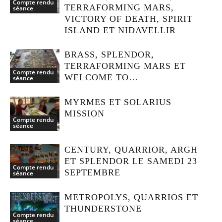
Compte rendu
TERRAFORMING MARS,
séance
VICTORY OF DEATH, SPIRIT
ISLAND ET NIDAVELLIR
BRASS, SPLENDOR,
TERRAFORMING MARS ET
Compte rendu
WELCOME TO…
séance
MYRMES ET SOLARIUS
MISSION
Compte rendu
séance
CENTURY, QUARRIOR, ARGH
ET SPLENDOR LE SAMEDI 23
Compte rendu
SEPTEMBRE
séance
METROPOLYS, QUARRIOS ET
THUNDERSTONE
Compte rendu
séance