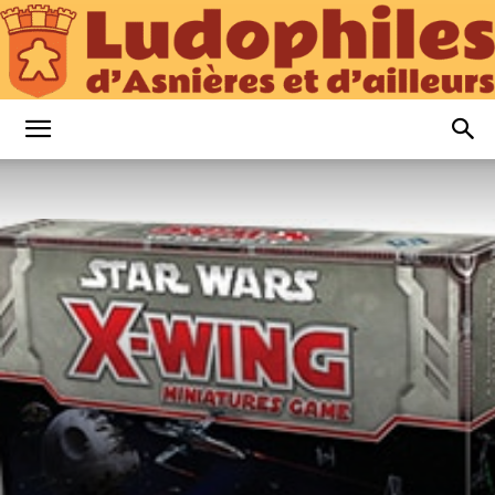
Ludophiles
d’Asnières
et
d’Ailleurs