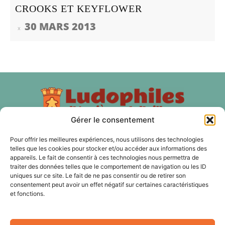
CROOKS ET KEYFLOWER
30 MARS 2013
Gérer le consentement
Pour offrir les meilleures expériences, nous utilisons des technologies
telles que les cookies pour stocker et/ou accéder aux informations des
À PROPOS
appareils. Le fait de consentir à ces technologies nous permettra de
traiter des données telles que le comportement de navigation ou les ID
Les Ludophiles d'Asnières et d'ailleurs est une association
uniques sur ce site. Le fait de ne pas consentir ou de retirer son
de jeux de plateau, de jeux d'histoire, de jeux de rôles, de
consentement peut avoir un effet négatif sur certaines caractéristiques
et fonctions.
jeux de cartes à Asnières sur Seine et nos membres sont
aussi des Hauts-de Seine, du 92 et de Paris.