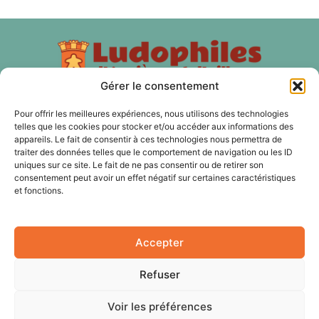
Gérer le consentement
Pour offrir les meilleures expériences, nous utilisons des technologies
telles que les cookies pour stocker et/ou accéder aux informations des
À PROPOS
appareils. Le fait de consentir à ces technologies nous permettra de
traiter des données telles que le comportement de navigation ou les ID
Les Ludophiles d'Asnières et d'ailleurs est une association
uniques sur ce site. Le fait de ne pas consentir ou de retirer son
de jeux de plateau, de jeux d'histoire, de jeux de rôles, de
consentement peut avoir un effet négatif sur certaines caractéristiques
et fonctions.
jeux de cartes à Asnières sur Seine et nos membres sont
aussi des Hauts-de Seine, du 92 et de Paris.
Accepter
SUIVEZ NOUS
Refuser
Voir les préférences