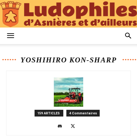
Ludophiles
YOSHIHIRO KON-SHARP
d’Asnières
et
159 ARTICLES
4 Commentaires
d’Ailleurs