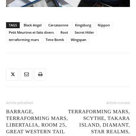
TAGS
Black Angel
Carcassonne
Kingsburg
Nippon
Petit Meurtres et faits divers
Root
Secret Hitler
terraforming mars
Time Bomb
Wingspan
Article précédent
Article suivant
BARRAGE,
TERRAFORMING MARS,
TERRAFORMING MARS,
SCYTHE, TAKARA
LIBERTALIA, ROOM 25,
ISLAND, DIAMANT,
GREAT WESTERN TAIL
STAR REALMS,