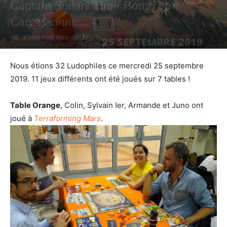
Captain Sonar, Time Bomb et
Carcassonne
PAR
YOSHIHIRO KON-SHARP
25 SEPTEMBRE 2019
1820
0
Nous étions 32 Ludophiles ce mercredi 25 septembre
2019. 11 jeux différents ont été joués sur 7 tables !
Table Orange
, Colin, Sylvain Ier, Armande et Juno ont
joué à
Terraforming Mars
.