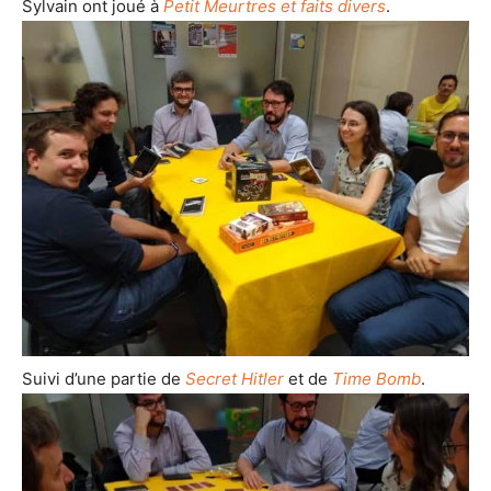
Sylvain ont joué à
Petit Meurtres et faits divers
.
Suivi d’une partie de
Secret Hitler
et de
Time Bomb
.