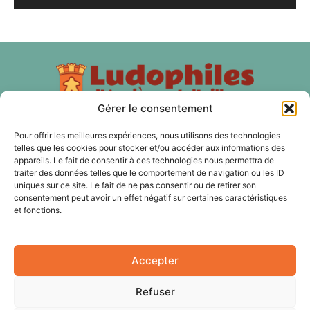
Gérer le consentement
Pour offrir les meilleures expériences, nous utilisons des technologies
À PROPOS
telles que les cookies pour stocker et/ou accéder aux informations des
appareils. Le fait de consentir à ces technologies nous permettra de
traiter des données telles que le comportement de navigation ou les ID
Les Ludophiles d'Asnières et d'ailleurs est une association
uniques sur ce site. Le fait de ne pas consentir ou de retirer son
de jeux de plateau, de jeux d'histoire, de jeux de rôles, de
consentement peut avoir un effet négatif sur certaines caractéristiques
jeux de cartes à Asnières sur Seine et nos membres sont
et fonctions.
aussi des Hauts-de Seine, du 92 et de Paris.
Accepter
SUIVEZ NOUS
Refuser