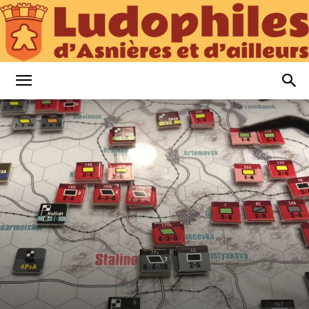
Ludophiles
d’Asnières
et
d’Ailleurs