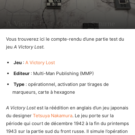
Compte rendu partie
A Victory Lost, Opération Saturne
PAR
PHILIPPE
1827
0
15 MAI 2021
Vous trouverez ici le compte-rendu d’une partie test du
jeu
A Victory Lost.
Jeu
:
A Victory Lost
Editeur
: Multi-Man Publishing (MMP)
Type
: opérationnel, activation par tirages de
marqueurs, carte à hexagone
A Victory Lost
est la réédition en anglais d’un jeu japonais
du designer
Tetsuya Nakamura
. Le jeu porte sur la
période qui court de décembre 1942 à la fin du printemps
1943 sur la partie sud du front russe. Il simule l’opération