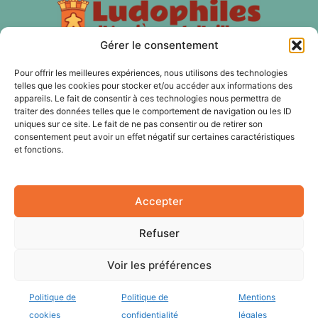
Gérer le consentement
Pour offrir les meilleures expériences, nous utilisons des technologies
À PROPOS
telles que les cookies pour stocker et/ou accéder aux informations des
appareils. Le fait de consentir à ces technologies nous permettra de
traiter des données telles que le comportement de navigation ou les ID
Les Ludophiles d'Asnières et d'ailleurs est une association
uniques sur ce site. Le fait de ne pas consentir ou de retirer son
de jeux de plateau, de jeux d'histoire, de jeux de rôles, de
consentement peut avoir un effet négatif sur certaines caractéristiques
jeux de cartes à Asnières sur Seine et nos membres sont
et fonctions.
aussi des Hauts-de Seine, du 92 et de Paris.
Accepter
SUIVEZ NOUS
Refuser
Voir les préférences
Politique de
Politique de
Mentions
cookies
confidentialité
légales
© Copyright 2018 Les Ludophiles. Site motorisé par Wordpress.