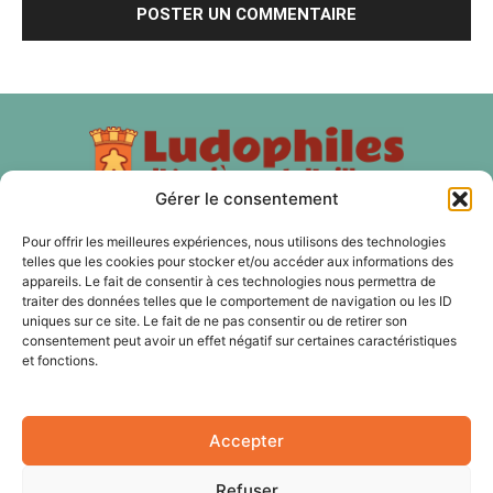
Gérer le consentement
Pour offrir les meilleures expériences, nous utilisons des technologies
À PROPOS
telles que les cookies pour stocker et/ou accéder aux informations des
appareils. Le fait de consentir à ces technologies nous permettra de
traiter des données telles que le comportement de navigation ou les ID
Les Ludophiles d'Asnières et d'ailleurs est une association
uniques sur ce site. Le fait de ne pas consentir ou de retirer son
de jeux de plateau, de jeux d'histoire, de jeux de rôles, de
consentement peut avoir un effet négatif sur certaines caractéristiques
jeux de cartes à Asnières sur Seine et nos membres sont
et fonctions.
aussi des Hauts-de Seine, du 92 et de Paris.
Accepter
SUIVEZ NOUS
Refuser