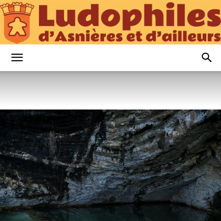
Ludophiles
d’Asnières
et
d’Ailleurs