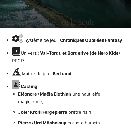
Compte rendu partie
La tour au milieu de la houle
PAR
BERTRAND
1386
0
16 AVRIL 2022
Système de jeu :
Chroniques Oubliées Fantasy
Univers :
Val-Tordu et Borderive (de Hero Kids
)
PEGI7
Maitre de jeu :
Bertrand
Casting
:
Eléonore : Maëla Elethian
une haut-elfe
magicienne,
Joël : Kroril Forgepierre
prêtre nain,
Pierre : Urd Mâcheloup
barbare humain.